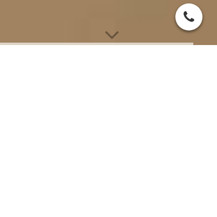
Impressum:
Vogelsang GmbH
GF: Denis Vogelsang
Denis Vogelsang
Kontaktdaten:
Anschrift:
Untere Hauptstraße 9-
11
97225 Retzbach