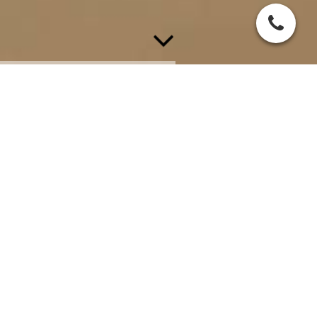
Hotel & Gasthof Vogelsang
Herzlich Willkommen bei den Vogelsangs in Retzbach am
Main.
Seit mehr als 40 Jahren kümmert sich Familie Vogelsang um